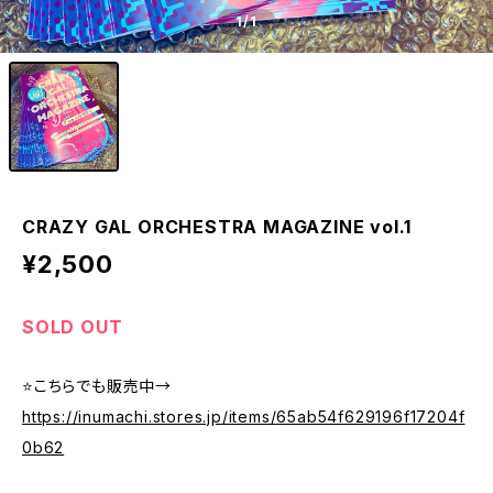
1
/1
CRAZY GAL ORCHESTRA MAGAZINE vol.1
¥2,500
SOLD OUT
⭐️こちらでも販売中→
https://inumachi.stores.jp/items/65ab54f629196f17204f
0b62